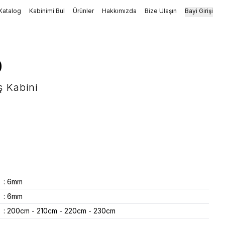
Katalog
Kabinimi Bul
Ürünler
Hakkımızda
Bize Ulaşın
Bayi Girişi
0
ş Kabini
:
6mm
:
6mm
:
200cm - 210cm - 220cm - 230cm